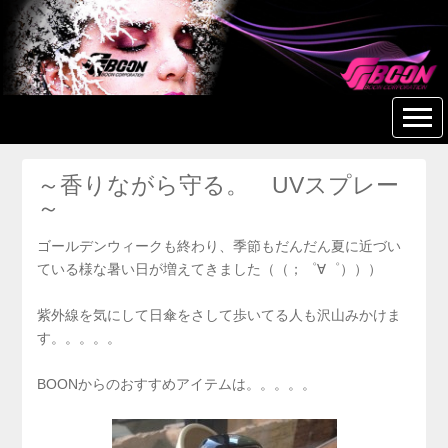
美容室 美容院 ヘアサロン
BOON 【つきみ野】
～香りながら守る。 UVスプレー
～
ゴールデンウィークも終わり、季節もだんだん夏に近づい
ている様な暑い日が増えてきました（（；゜∀゜）））
紫外線を気にして日傘をさして歩いてる人も沢山みかけま
す。。。。。
BOONからのおすすめアイテムは。。。。。