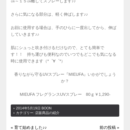
㎝～１５㎝離してスプレーします♪♪
さらに気になる部分は、軽く伸ばします♪♪
お顔に使用する場合は、手のひらに一度出してから、伸ば
していきます♪♪
肌にシュっと吹き付けるだけなので、とても簡単で
す！！ 持ち運びも便利なのでいつでもどこでも気になる
時に使用できます（*゜∀゜*）
香りながら守るUVスプレー『MIEUFA』いかがでしょう
か？
MIEUFA フレグランスUVスプレー 80ｇ￥1,290-
2014年5月19日
BOON
カテゴリー:
店販商品の紹介
« 育て始めました♪♪
前の投稿 »