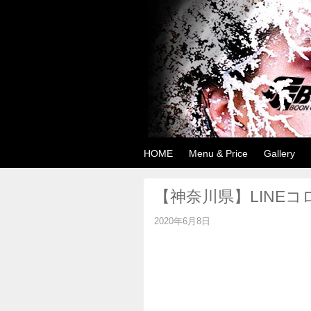
美容室 美容院 
東急田園都市線『つきみ野駅』から徒歩1分。
HOME
Menu & Price
Gallery
きみ野店へ足をお運びください。
【神奈川県】LINE
2020年6月8日