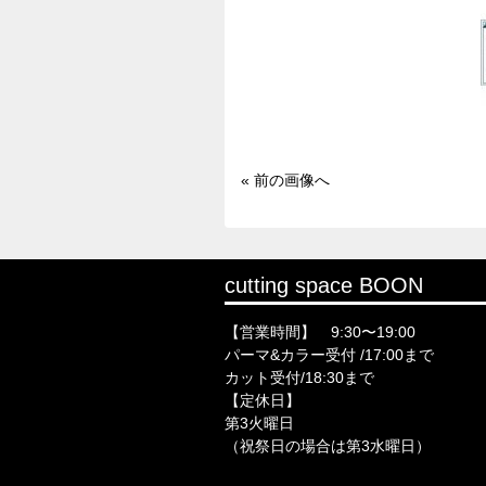
« 前の画像へ
cutting space BOON
【営業時間】 9:30〜19:00
パーマ&カラー受付 /17:00まで
カット受付/18:30まで
【定休日】
第3火曜日
（祝祭日の場合は第3水曜日）