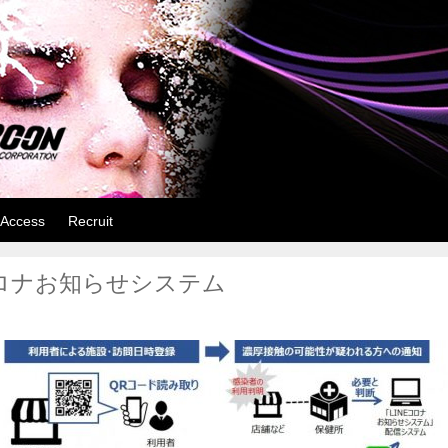
ヘアサロン BOON 【つきみ野】
cutting space BOON つきみ野店がございます。ヘアスタイルでお
Access
Recruit
コロナお知らせシステム