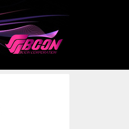
悩みの方、より良い美容室をお探しの方は、cutting space BOONつ